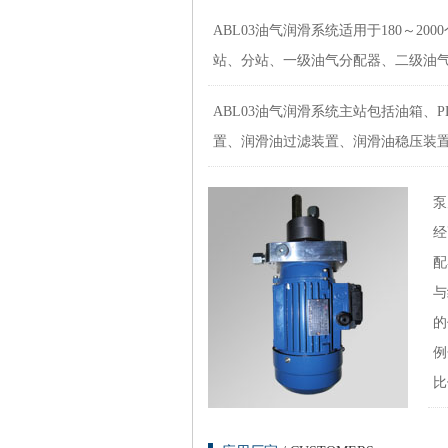
ABL03油气
润滑系统
适用于180～20
站、分站、一级油气分配器、二级油
ABL03油气
润滑系统
主站包括油箱、P
置、润滑油过滤装置、润滑油稳压装
泵
经
配
与
的
例
比