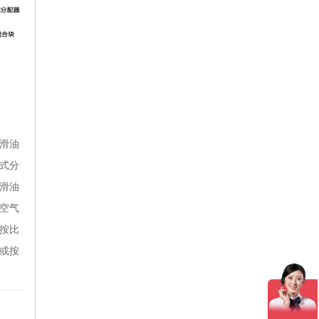
滑油
式分
滑油
空气
按比
或按