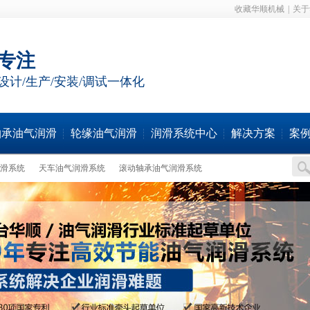
收藏华顺机械
|
关于
年专注
设计/生产/安装/调试一体化
轴承油气润滑
轮缘油气润滑
润滑系统中心
解决方案
案
滑系统
天车油气润滑系统
滚动轴承油气润滑系统