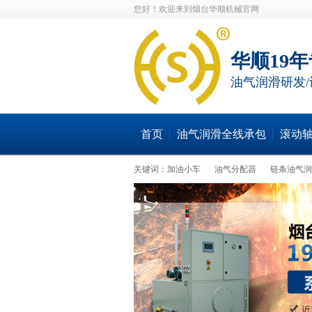
您好！欢迎来到烟台华顺机械官网
华顺19
油气润滑研发/
首页
油气润滑全线承包
滚动
关键词：
加油小车
油气分配器
链条油气润