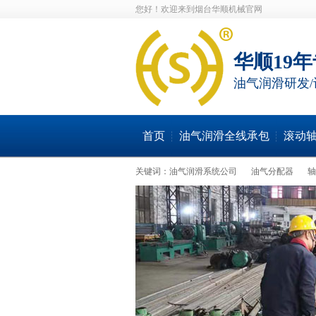
您好！欢迎来到烟台华顺机械官网
华顺19
油气润滑研发/
首页
油气润滑全线承包
滚动
关键词：
油气润滑系统公司
油气分配器
轴