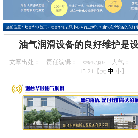
当前位置：
烟台华顺首页
»
烟台华顺资讯中心
»
行业新闻
»
油气润滑设备的良好
油气润滑设备的良好维护是
文章出处：
责任编辑：
人气：
-
查看手机网址
15:24【
大
中
小
】