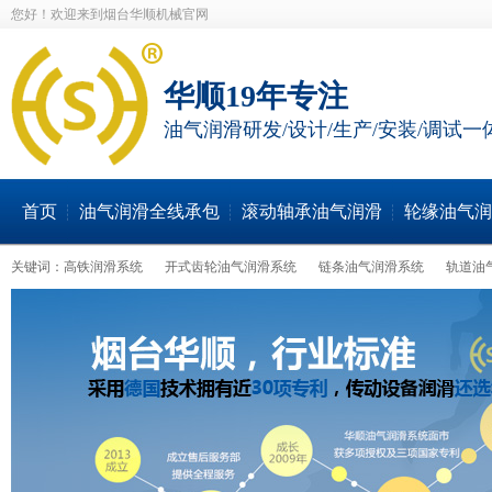
您好！欢迎来到烟台华顺机械官网
华顺19年专注
油气润滑研发/设计/生产/安装/调试一
首页
油气润滑全线承包
滚动轴承油气润滑
轮缘油气润
关键词：
高铁润滑系统
开式齿轮油气润滑系统
链条油气润滑系统
轨道油
轮缘油气润滑系统