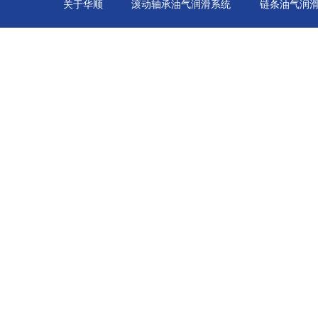
关于华顺
滚动轴承油气润滑系统
链条油气润