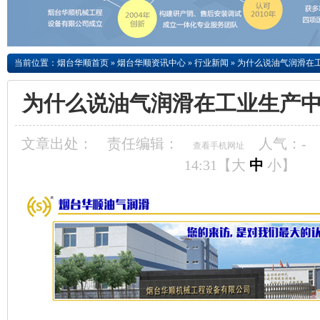
当前位置：
烟台华顺首页
»
烟台华顺资讯中心
»
行业新闻
»
为什么说油气润滑在
为什么说油气润滑在工业生产
文章出处：
责任编辑：
人气：
-
查看手机网址
14:31【
大
中
小
】