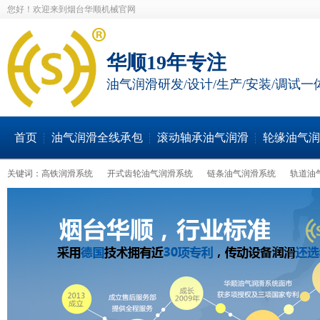
您好！欢迎来到烟台华顺机械官网
华顺19年专注
油气润滑研发/设计/生产/安装/调试一
首页
油气润滑全线承包
滚动轴承油气润滑
轮缘油气润
关键词：
高铁润滑系统
开式齿轮油气润滑系统
链条油气润滑系统
轨道油
轮缘油气润滑系统