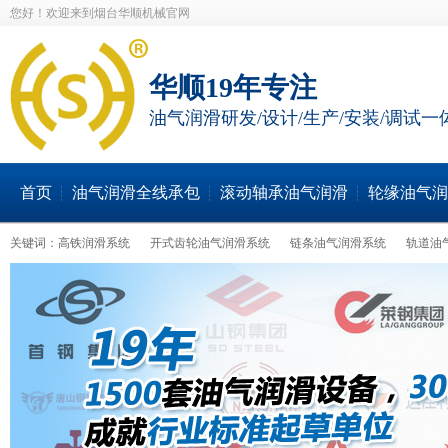
您好！欢迎来到烟台华顺机械官网
华顺19年专注
油气润滑研发/设计/生产/安装/调试一
首页
油气润滑全线承包
滚动轴承油气润滑
轮缘油气润
关键词：
高铁润滑系统
开式齿轮油气润滑系统
链条油气润滑系统
轨道油
轮缘油气润滑系统