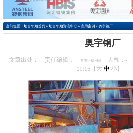
当前位置：
烟台华顺首页
»
烟台华顺资讯中心
»
应用案例
»
奥宇钢厂
奥宇钢厂
文章出处：
责任编辑：
人气：
-
查看手机网址
10:16【
大
中
小
】